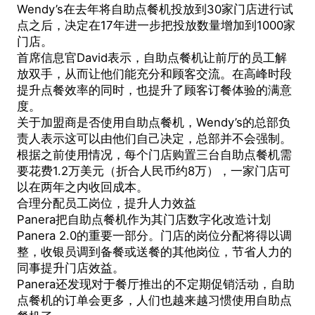
Wendy’s在去年将自助点餐机投放到30家门店进行试
点之后，决定在17年进一步把投放数量增加到1000家
门店。
首席信息官David表示，自助点餐机让前厅的员工解
放双手，从而让他们能充分和顾客交流。在高峰时段
提升点餐效率的同时，也提升了顾客订餐体验的满意
度。
关于加盟商是否使用自助点餐机，Wendy’s的总部负
责人表示这可以由他们自己决定，总部并不会强制。
根据之前使用情况，每个门店购置三台自助点餐机需
要花费1.2万美元（折合人民币约8万），一家门店可
以在两年之内收回成本。
合理分配员工岗位，提升人力效益
Panera把自助点餐机作为其门店数字化改造计划
Panera 2.0的重要一部分。门店的岗位分配将得以调
整，收银员调到备餐或送餐的其他岗位，节省人力的
同事提升门店效益。
Panera还发现对于餐厅推出的不定期促销活动，自助
点餐机的订单会更多，人们也越来越习惯使用
自助点