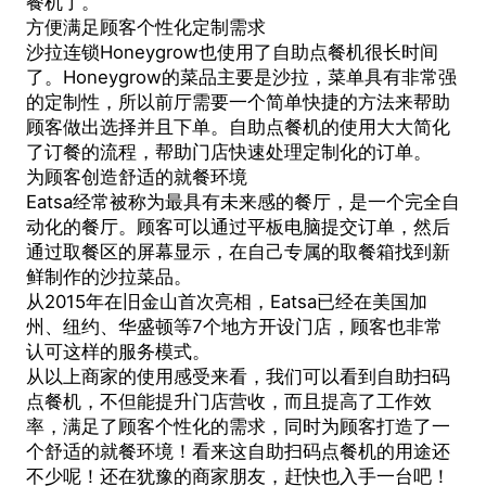
餐机
了。
方便满足顾客个性化定制需求
沙拉连锁Honeygrow也使用了自助点餐机很长时间
了。Honeygrow的菜品主要是沙拉，菜单具有非常强
的定制性，所以前厅需要一个简单快捷的方法来帮助
顾客做出选择并且下单。自助点餐机的使用大大简化
了订餐的流程，帮助门店快速处理定制化的订单。
为顾客创造舒适的就餐环境
Eatsa经常被称为最具有未来感的餐厅，是一个完全自
动化的餐厅。顾客可以通过平板电脑提交订单，然后
通过取餐区的屏幕显示，在自己专属的取餐箱找到新
鲜制作的沙拉菜品。
从2015年在旧金山首次亮相，Eatsa已经在美国加
州、纽约、华盛顿等7个地方开设门店，顾客也非常
认可这样的服务模式。
从以上商家的使用感受来看，我们可以看到
自助扫码
点餐机
，不但能提升门店营收，而且提高了工作效
率，满足了顾客个性化的需求，同时为顾客打造了一
个舒适的就餐环境！看来这自助扫码点餐机的用途还
不少呢！还在犹豫的商家朋友，赶快也入手一台吧！