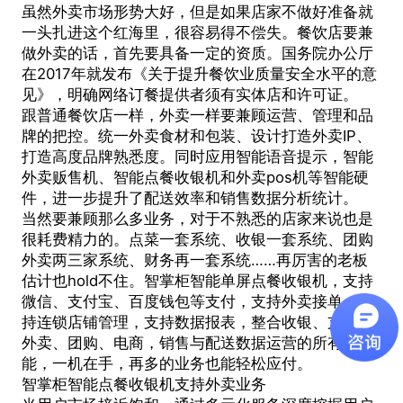
虽然外卖市场形势大好，但是如果店家不做好准备就
一头扎进这个红海里，很容易得不偿失。餐饮店要兼
做外卖的话，首先要具备一定的资质。国务院办公厅
在2017年就发布《关于提升餐饮业质量安全水平的意
见》，明确网络订餐提供者须有实体店和许可证。
跟普通餐饮店一样，外卖一样要兼顾运营、管理和品
牌的把控。统一外卖食材和包装、设计打造外卖IP、
打造高度品牌熟悉度。同时应用智能语音提示，智能
外卖贩售机、智能点餐收银机和
外卖pos机
等智能硬
件，进一步提升了配送效率和销售数据分析统计。
当然要兼顾那么多业务，对于不熟悉的店家来说也是
很耗费精力的。点菜一套系统、收银一套系统、团购
外卖两三家系统、财务再一套系统……再厉害的老板
估计也hold不住。智掌柜智能单屏点餐收银机，支持
微信、支付宝、百度钱包等支付，支持外卖接单、支
持连锁店铺管理，支持数据报表，整合收银、支付、
外卖、团购、电商，销售与配送数据运营的所有功
能，一机在手，再多的业务也能轻松应付。
智掌柜智能点餐收银机支持外卖业务