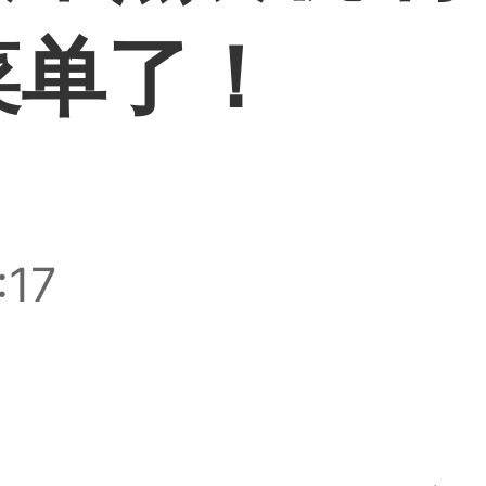
菜单了！
:17