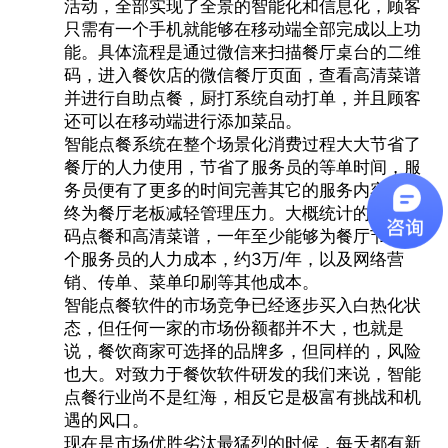
活动，全部实现了全景的智能化和信息化，顾客
只需有一个手机就能够在移动端全部完成以上功
能。具体流程是通过微信来扫描餐厅桌台的二维
码，进入餐饮店的微信餐厅页面，查看高清菜谱
并进行自助点餐，厨打系统自动打单，并且顾客
还可以在移动端进行添加菜品。
智能点餐系统
在整个场景化消费过程大大节省了
餐厅的人力使用，节省了服务员的等单时间，服
务员便有了更多的时间完善其它的服务内容，最
终为餐厅老板减轻管理压力。大概统计的话，扫
码点餐和高清菜谱，一年至少能够为餐厅节省一
个服务员的人力成本，约3万/年，以及网络营
销、传单、菜单印刷等其他成本。
智能点餐软件的市场竞争已经逐步买入白热化状
态，但任何一家的市场份额都并不大，也就是
说，餐饮商家可选择的品牌多，但同样的，风险
也大。对致力于餐饮软件研发的我们来说，智能
点餐行业尚不是红海，相反它是极富有挑战和机
遇的风口。
现在是市场优胜劣汰最猛烈的时候，每天都有新