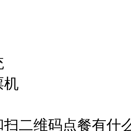
统
票机
和扫二维码点餐有什