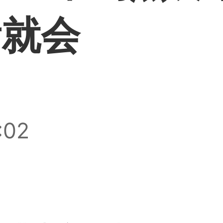
看就会
:02