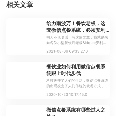
相关文章
给力南波万！餐饮老板，这
套微信点餐系统，必须安利
给你们
明人不说暗话，写这篇文章，我就是来
向各位小型餐饮店老板&ldquo;安利
&rdquo;智掌柜点餐收银机的。
2021-08-06 09:33:27.0
餐饮业如何利用微信点餐系
统跟上时代步伐
科技改变了人们的生活，微信点餐系统
的出现改变了人们传统的就餐方式，希
望还没有赶上时代步伐的餐厅老板们，
2020-10-23 10:17:45.0
赶快积极行动起来！这样才不会被市场
所淘汰哦！
微信点餐系统有哪些过人之