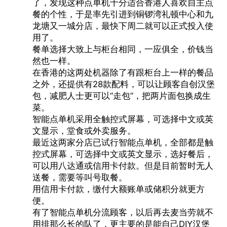
了，发现这种点单机十分适合香港人喜欢自主点
餐的个性，于是率先引进到铜锣湾礼顿中心和九
龙塘又一城分店，最快下周二就可以正式投入使
用了。
餐单选择大致上与柜台相同，一应俱全，价钱当
然也一样。
在香港的这两处机器除了有跟柜台上一样的餐品
之外，还提供有28款配料，可以让顾客自创汉堡
包，减肥人士更可以“走包”，把两片面包换成生
菜。
智能点单机
采用全触控式屏幕，可选择中文或英
文显示，堂食或外卖服务。
最近这两家分店已试行智能点单机，全部都是触
控式屏幕，可选择中文或英文显示，选好餐后，
可以用八达通或信用卡付款。但是目前暂时无人
送餐，需要等叫号取餐。
用信用卡付款，缴付大额账单或储积分就更方
便。
有了
智能点单机
分流顾客，以后再去麦当劳就不
用排那么长的队了，更主要的是能自己DIY汉堡