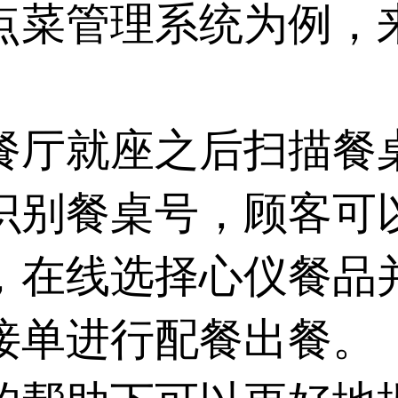
点菜管理系统为例，
餐厅就座之后扫描餐
识别餐桌号，顾客可
，在线选择心仪餐品
接单进行配餐出餐。