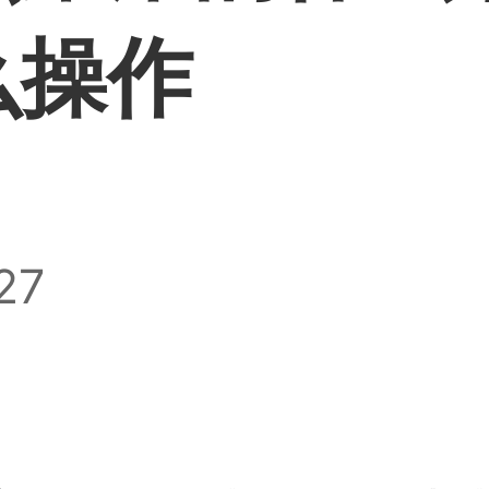
么操作
27