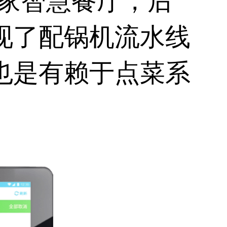
首家智慧餐厅，后
现了配锅机流水线
也是有赖于点菜系