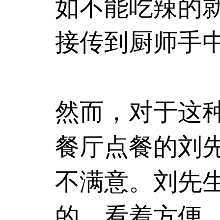
如不能吃辣的
接传到厨师手
然而，对于这
餐厅点餐的刘
不满意。刘先
的，看着方便