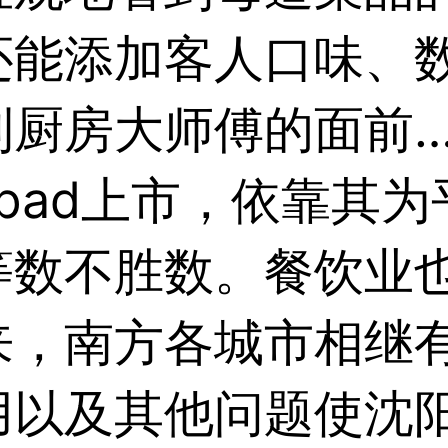
还能添加客人口味、
到厨房大师傅的面前…
年ipad上市，依靠其
等数不胜数。餐饮业
来，南方各城市相继
用以及其他问题使沈