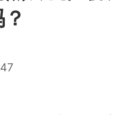
吗？
:47