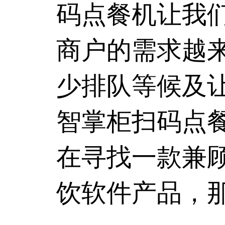
码点餐机让我
商户的需求越
少排队等候及
智掌柜
扫码点
在寻找一款兼
饮软件产品，