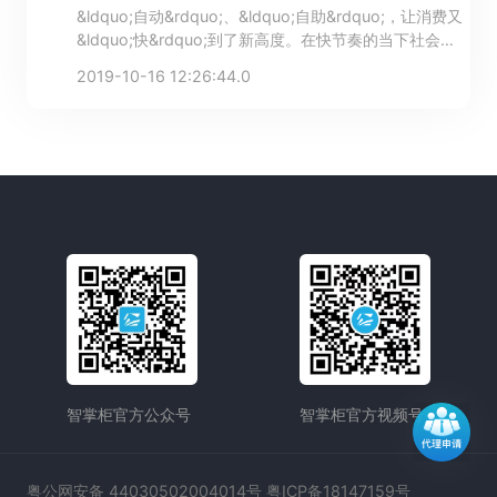
&ldquo;自动&rdquo;、&ldquo;自助&rdquo;，让消费又
&ldquo;快&rdquo;到了新高度。在快节奏的当下社会
中，快已成为一种现象，并且，&ldquo;快&rdquo;指的
2019-10-16 12:26:44.0
不仅仅有拥有便捷体验流程的&ldquo;快消费&rdquo;，
更有商家效率的全面优化。
智掌柜官方公众号
智掌柜官方视频号
粤公网安备 44030502004014号 粤ICP备18147159号