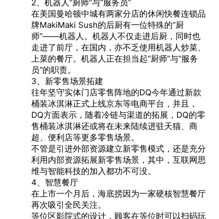
2、机器人“厨师”与“服务员”
在美国曼哈顿中城有两家分店的休闲快餐连锁品
牌MakiMaki Sush的后厨有一位特殊的“厨
师”——机器人。机器人不仅走进后厨，同时也
走进了前厅，在国内，亦不乏使用机器人炒菜、
上菜的餐厅。机器人正在担当起“厨师”与“服务
员”的职责。
3、新零售场景拓建
往年坚守实体门店零售阵地的DQ今年通过新款
桶装冰淇淋正式上线京东等电商平台，并且，
DQ方面表示，随着冷链与渠道的拓展，DQ的零
售桶装冰淇淋还或将在未来陆续进驻天猫、商
超、便利店等更多零售场景。
不管是引进外部资源建立新零售模式，还是充分
利用内部资源拓展新零售场景，其中，互联网思
维与智能科技的加入都功不可没。
4、智慧餐厅
在上市一个月后，海底捞因为一家硬核智慧餐厅
再次吸引全民关注。
等位区影院式的设计，顾客在等位时可以扫码玩