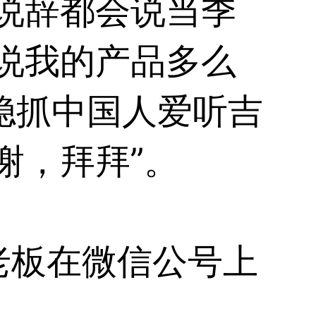
说辞都会说当季
说我的产品多么
和稳抓中国人爱听吉
谢，拜拜”。
老板在微信公号上