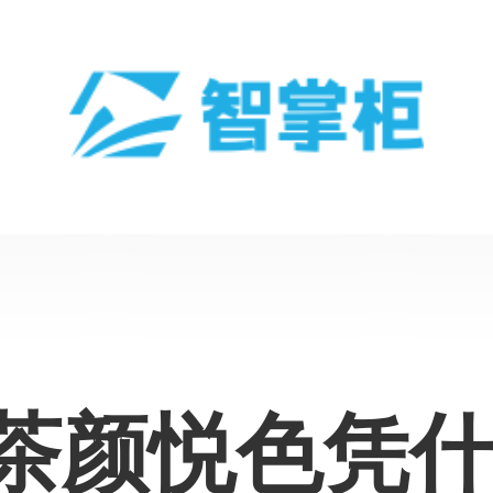
_茶颜悦色凭