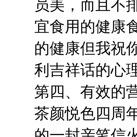
员美，而且不
宜食用的健康
的健康但我祝你
利吉祥话的心理
第四、有效
茶颜悦色
四周
的一封亲笔信