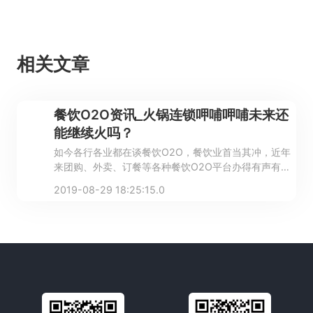
相关文章
餐饮O2O资讯_火锅连锁呷哺呷哺未来还
能继续火吗？
如今各行各业都在谈餐饮O2O，餐饮业首当其冲，近年
来团购、外卖、订餐等各种餐饮O2O平台办得有声有
色，无论是大型连锁餐饮品牌，还是中小型餐企都纷纷
2019-08-29 18:25:15.0
选择拥抱互联网，想分得一杯羹。