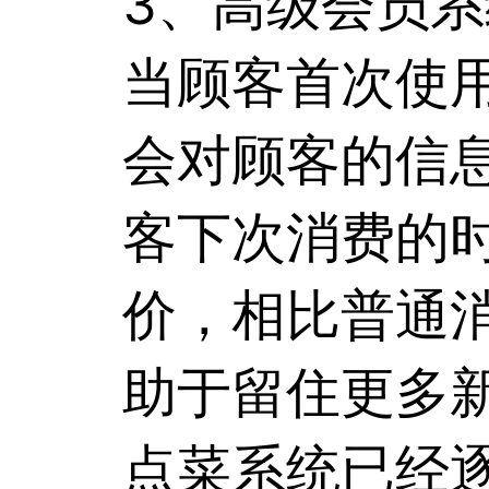
3、高级会员
当顾客首次使
会对顾客的信
客下次消费的
价，相比普通
助于留住更多
点菜系统
已经