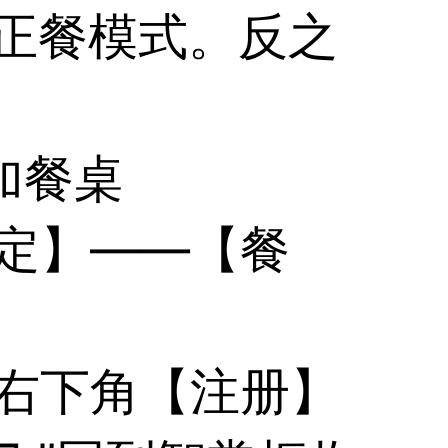
为正餐模式。反之
加餐桌
定】——【餐
击右下角【注册】