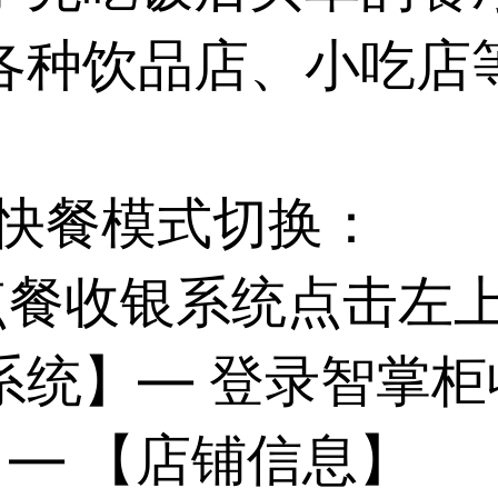
各种饮品店、小吃店
餐/快餐模式切换：
点餐收银系统
点击左
系统】— 登录智掌柜
— 【店铺信息】