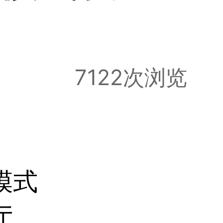
7122次浏览
模式
厅