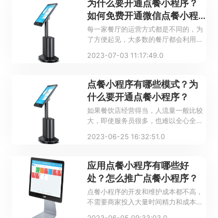
为什么要开通点餐小程序？
如何免费开通微信点餐小程
序？
每一家餐厅的运营方式都是不同的，为
了方便起见，大多数的餐厅都会利用现
代化的设备进行点餐，通常会在微信或
2023-07-03 11:17:49.0
者支付宝等平台开通点餐小程序，这样
可以大大地节省人力和物力。下面来看
一看为什么要开通点餐小程序，以及如
点餐小程序有哪些模式？为
何免费开通微信点餐小程序。
什么要开通点餐小程序？
如果餐饮店经营得当，人流量一般比较
大，即使服务员很多，也难以全心全意
地照顾到每一位顾客，不少顾客都需要
2023-06-25 16:32:51.0
等待很长时间才能点餐。于是不少餐厅
便想到使用点餐小程序，希望可以提高
门店的点餐效率。那么点餐小程序有哪
应用点餐小程序有哪些好
些模式？为什么要开通点餐小程序？
处？怎么推广点餐小程序？
点餐小程序的开发和维护成本都不高，
不需要商家投入大量时间精力和成本去
制作，且现在的点餐小程序不只有点餐
2023-06-05 09:33:03.0