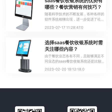
saas餐饮收银系统的优势有
哪些？餐饮营销有何技巧？
随着科学技术的不断发展，各种各样的
软件系统相继出现，进一步促进了社会
发展。在餐饮行业比较受欢迎的系统就
2023-07-17 11:28:47.0
是saas餐饮收银系统。相对于传统的点
餐和收银模式来说，saas餐饮收银系统
的效率是非常高的，下面来了解一下
选择saas餐饮收银系统时需
saas餐饮收银系统的优势以及餐饮营销
关注哪些内容？
的技巧。
由于餐饮业态各有不同，且能够满足不
同业态的saas餐饮收银系统还是比较少
的，因此只有选择适合自身的saas餐饮
2023-02-20 19:12:18.0
收银系统才能使其发挥出更好的效果。
你知道在选择saas餐饮收银系统时都需
要关注哪些内容吗？一起看看下文的介
绍吧。