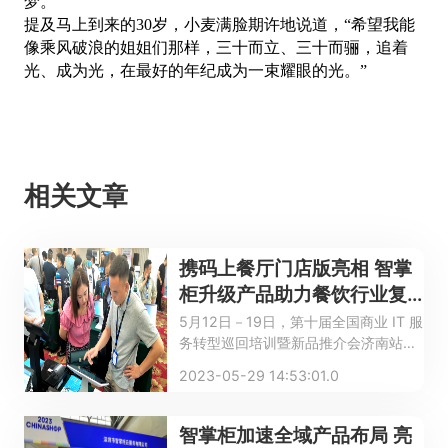
梦。
提及马上到来的
30岁，小麦满脸期许地说道，“希望我能
像乘风破浪的姐姐们那样，三十而立、三十而骊，追着
光、成为光，在最好的年纪成为一束耀眼的光。”
相关文章
携码上餐厅门店版亮相 智掌
柜升级产品助力餐饮行业复
苏
5月12日－19日，第十届全国商业 IT 服
务转型巡回培训暨新品推介会济南站、
石家庄站、沈阳站巡回举办，智掌柜携
2023-05-29 14:53:01.0
码上餐厅门店版参展亮相。
智掌柜加速全域产品布局 亮