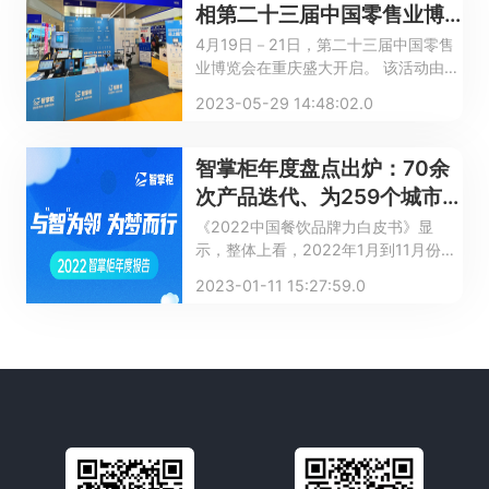
相第二十三届中国零售业博
览会
4月19日－21日，第二十三届中国零售
业博览会在重庆盛大开启。 该活动由连
锁经营领域全国性行业组织＂中国连锁
2023-05-29 14:48:02.0
经营协会（CCFA）＂主办，旨在探讨
新消费场景下的零供企业间的新关系，
把握创新脉搏，抓住发展机遇，是零售
智掌柜年度盘点出炉：70余
与餐饮数字化行业的风向标之一。
次产品迭代、为259个城市
商户保驾护航
《2022中国餐饮品牌力白皮书》显
示，整体上看，2022年1月到11月份累
计餐饮收入为39，783.5亿元，较去年
2023-01-11 15:27:59.0
同期下降5.4％。诚然，2022年是艰难
的一年，店铺倒闭，收入锐减。但
2022年，同时也是充满变化的一年，
随着政策调整，疫情防控走向趋于明
朗，未来餐饮市场有望逐步回暖。