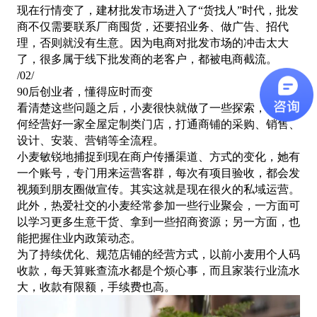
现在行情变了，建材批发市场进入了
“货找人”时代，批发
商不仅需要联系厂商囤货，还要招业务、做广告、招代
理，否则就没有生意。因为电商对批发市场的冲击太大
了，很多属于线下批发商的老客户，都被电商截流。
/
02
/
90后创业者，懂得应时而变
看清楚这些问题之后，小麦很快就做了一些探索，关于如
何经营好一家全屋定制类门店，打通商铺的采购、销售、
设计、安装、营销等全流程。
小麦敏锐地捕捉到现在商户传播渠道、方式的变化，她有
一个账号，专门用来运营客群，每次有项目验收，都会发
视频到朋友圈做宣传。其实这就是现在很火的私域运营。
此外，热爱社交的小麦经常参加一些行业聚会，一方面可
以学习更多生意干货、拿到一些招商资源；另一方面，也
能把握住业内政策动态。
为了持续优化、规范店铺的经营方式，以前小麦用个人码
收款，每天算账查流水都是个烦心事，而且家装行业流水
大，收款有限额，手续费也高。