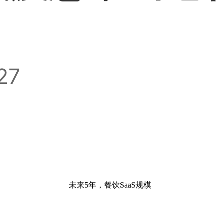
27
未来
5年，餐饮SaaS规模