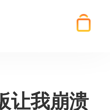
板让我崩溃