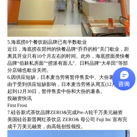
5.海底捞8个餐饮副品牌已有半数歇业
近日，海底捞在郑州的快餐品牌
“乔乔的粉”关门歇业，距
离其开业只有10个月左右的时间。此外，海底捞面类快餐
品牌“佰麸私房面”“捞派有面儿”、日料品牌“大牟田”等部
分店铺也歇业关闭。
6.因供应短缺，日本麦当劳将暂停售卖中、大份薯条
由于受到供应短缺影响，日本麦当劳将从周五
(12月24日)
起到12月30日，暂停售卖中份和大份的薯条。
投融资快讯
First Frost
7.硅谷新式茶饮品牌ZERO&完成Pre-A轮千万美元融资
美国硅谷新晋网红茶饮店
ZERO& 母公司 Fuji Inc 宣布完
成千万美元融资，由高瓴创投领投。