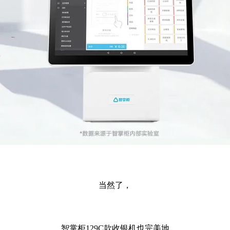
当然了，
智掌柜
129C款收银机也完美地