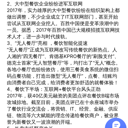
2、大中型餐饮企业纷纷进军互联网
2017年，实力雄厚的大中型餐饮纷纷在组织架构上都
做出调整，不少企业成立了IT互联网部门，甚至开始
尝试从互联网企业挖人。百胜中国便是变革浪潮中的
一员。据悉，2017年百胜中国已大规模招揽互联网技
术人才，进一步与时代接轨。
3、“无人餐厅”亮相 ，餐饮智能化提速
“无人餐厅”正成为互联网改写传统餐饮的新热点。人
人湘的“四无餐厅”、肯德基KPRO餐厅的“刷脸支付”、
德克士首家“无人智慧餐厅”等，均打出了“无人”概念。
各地小餐厅也纷纷效仿，使用三餐美食系统的微信扫
码点餐功能，打造出微型“无人餐厅”，点餐、结账均
由消费者自己完成，给消费者更加舒适的就餐体验！
4、餐饮下半场：互联网+餐饮平台风头正劲
2017年，获40亿美元融资的美团点评在餐饮B端市场
攻城掠地。截至目前，美团点评已在十余座城市举办
了餐饮行业交流会，将营销、IT、经营、金融、供应
链、物流等六大赋能的理念传递给餐饮商户，被业界
誉为新餐饮又一波浪潮的开端。