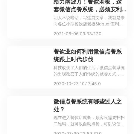
给力南波万！餐饮老板，这
套微信点餐系统，必须安利
给你们
明人不说暗话，写这篇文章，我就是来
向各位小型餐饮店老板&ldquo;安利
&rdquo;智掌柜点餐收银机的。
2021-08-06 09:33:27.0
餐饮业如何利用微信点餐系
统跟上时代步伐
科技改变了人们的生活，微信点餐系统
的出现改变了人们传统的就餐方式，希
望还没有赶上时代步伐的餐厅老板们，
2020-10-23 10:17:45.0
赶快积极行动起来！这样才不会被市场
所淘汰哦！
微信点餐系统有哪些过人之
处？
现在进入餐饮店就餐，顾客只需要扫扫
二维码，就可以自助点餐，可以说使餐
饮店的客流量、翻台率都轻松地获得极
2020-07-30 22:59:37.0