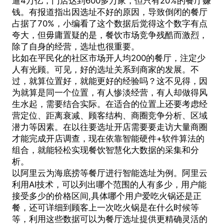
逼4万亿，门店达到600多万家，但只有20%的餐厅赚
钱。有报道指出因选址不好的原因，导致倒闭的餐厅
占据了70%，小编看了这个数据后觉得这个数字有点
夸大，但毋庸置疑的是，餐饮市场竞争残酷而激烈，
除了自身的经营，选址也很重要。
比如在平民化的社区市场开人均200的餐厅，注定少
人有光顾。可见，好的选址关系到商家的发展。不
过，就算位置好，就能更好的经验吗？这不见得，因
为就算是同一个位置，有人惨淡经营，有人却做得风
生水起，需要结合实际。在适合的位置上还要考虑经
营定位、距离衰减、顾客结构、商圈竞争分析、区域
潜力等因素。在以往要选址开店需要要走访大量商圈
才能完成开店调查，现在依靠智能硬件+软件算法的
组合，就能轻松实现餐饮智慧化大数据的采集和分
析。
以阿里云为海底捞等餐厅进行智能选址为例。阿里云
利用AI技术，可以列出哪个范围的人有多少，用户能
接受多少的价格区间,具体哪个用户爱吃火锅还是正
餐，还可详细到顾客上一次吃火锅是在什么时候等
等，利用这些数据可以为餐厅选址提供更精确灵活的