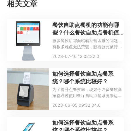
相关文章
餐饮自助点餐机的功能有哪
些？什么餐饮自助点餐机值
得信赖？
很多餐饮店都面临着经营困难的问题，
有很多难点无法突破，眼看就要被行业
淘汰。这个时候各种数字化运营工具相
2023-07-10 12:02:32.0
继出现，给餐饮商家带来了更多的希
望，其中比较常见的一种就是餐饮自助
点餐机。那么餐饮自助点餐机的功能有
如何选择餐饮自助点餐系
哪些？什么品牌值得信赖？
统？哪个系统比较好？
为了提升点餐效率，现如今许多餐饮商
家都通过使用餐厅自助点餐系统来运营
管理餐厅。面对餐厅自助点餐系统多元
2023-06-05 09:32:04.0
化的特性，一些刚接触餐饮系统的商家
不懂得应该如何从中进行挑选，本文我
们就来看看如何选择餐饮自助点餐系
如何选择餐饮自助点餐系
统，以及哪个系统比较好。
统？哪个系统比较好？